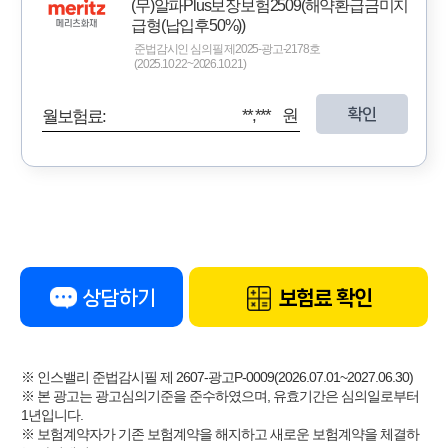
(무)알파Plus보장보험2509(해약환급금미지
급형(납입후50%))
준법감시인 심의필 제2025-광고-2178호
(2025.10.22~2026.10.21)
확인
**,*** 원
월보험료:
상담하기
보험료 확인
※ 인스밸리 준법감시필 제 2607-광고P-0009(2026.07.01~2027.06.30)
※ 본 광고는 광고심의기준을 준수하였으며, 유효기간은 심의일로부터
1년입니다.
※ 보험계약자가 기존 보험계약을 해지하고 새로운 보험계약을 체결하