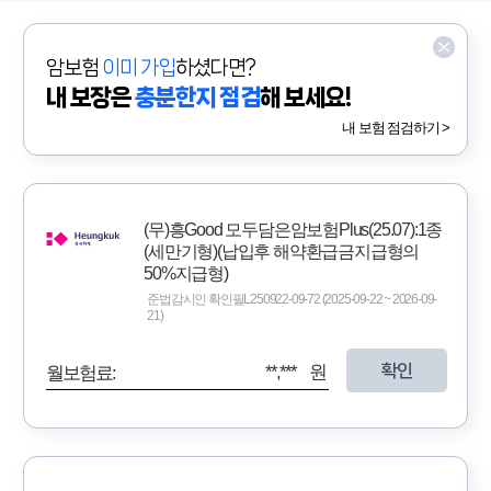
암보험
이미 가입
하셨다면?
내 보장은
충분한지 점검
해 보세요!
내 보험 점검하기 >
(무)흥Good 모두담은암보험Plus(25.07):1종
(세만기형)(납입후 해약환급금지급형의
50%지급형)
준법감시인 확인필L250922-09-72 (2025-09-22 ~ 2026-09-
21)
확인
**,*** 원
월보험료: