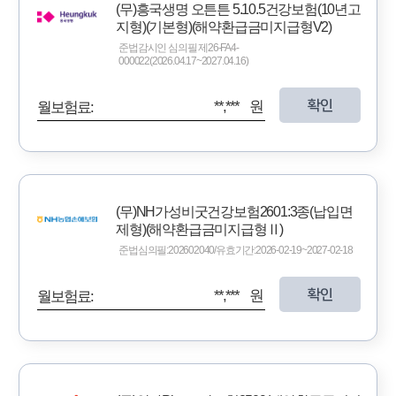
(무)흥국생명 오튼튼 5.10.5건강보험(10년고
지형)(기본형)(해약환급금미지급형V2)
준법감시인 심의필 제26-FA4-
000022(2026.04.17~2027.04.16)
확인
**,*** 원
월보험료:
(무)NH가성비굿건강보험2601:3종(납입면
제형)(해약환급금미지급형Ⅱ)
준법심의필:202602040/유효기간:2026-02-19~2027-02-18
확인
**,*** 원
월보험료: