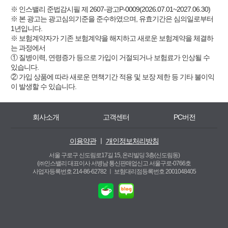
※ 인스밸리 준법감시필 제 2607-광고P-0009(2026.07.01~2027.06.30)
※ 본 광고는 광고심의기준을 준수하였으며, 유효기간은 심의일로부터
1년입니다.
※ 보험계약자가 기존 보험계약을 해지하고 새로운 보험계약을 체결하
는 과정에서
① 질병이력, 연령증가 등으로 가입이 거절되거나 보험료가 인상될 수
있습니다.
② 가입 상품에 따라 새로운 면책기간 적용 및 보장 제한 등 기타 불이익
이 발생할 수 있습니다.
회사소개
고객센터
PC버전
이용약관
ㅣ
개인정보처리방침
서울 구로구 신도림로17길 15, 온리빌딩 3층(신도림동)
(㈜인스밸리 대표이사 서병남 통신판매업신고 서울구로-0766호
사업자등록번호 214-86-62782 ㅣ
보험대리점등록번호 2001048405