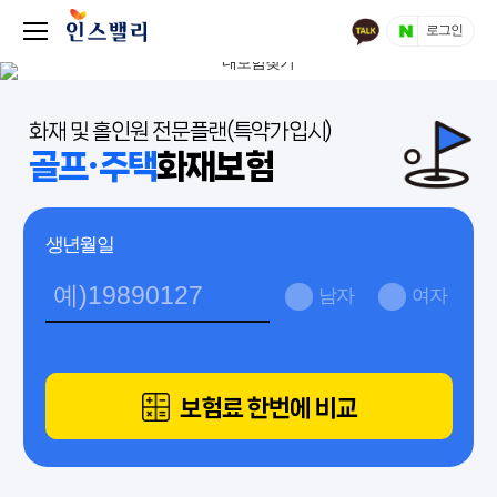
로그인
화재 및 홀인원 전문플랜(특약가입시)
골프·주택
화재보험
생년월일
남자
여자
보험료 한번에 비교